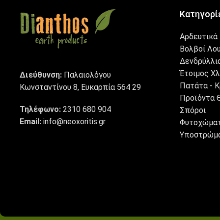
Κατηγορί
Αρδευτικά
Βολβοί Λο
Δενδρύλλια
Έτοιμος Χ
Διεύθυνση:
Παλαιολόγου
Πατάτα - Κ
Κωνσταντίνου 8, Ευκαρπία 564 29
Προϊόντα 
Τηλέφωνο:
2310 680 904
Σπόροι
Email:
info@neoxoritis.gr
Φυτοχώματ
Υποστρώμ