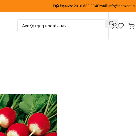
Τηλέφωνο:
2310 680 904
Email:
info@neoxoritis.