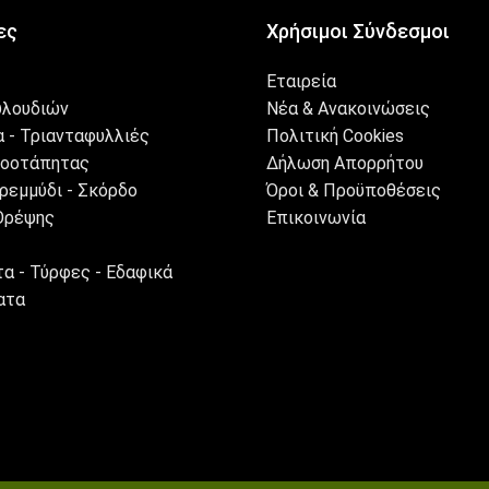
ες
Χρήσιμοι Σύνδεσμοι
Εταιρεία
υλουδιών
Νέα & Ανακοινώσεις
 - Τριανταφυλλιές
Πολιτική Cookies
λοοτάπητας
Δήλωση Απορρήτου
ρεμμύδι - Σκόρδο
Όροι & Προϋποθέσεις
Θρέψης
Επικοινωνία
α - Τύρφες - Εδαφικά
ατα