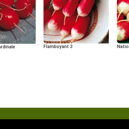
Flamboyant 3
Natio
ardinale