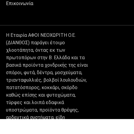
Επικοινωνία
Η Εταιρία ΑΦΟΙ ΝΕΟΧΩΡΙΤΗ Ο.Ε.
(ΔΙΑΝΘΟΣ) παράγει έτοιμο
χλοοτάπητα, όντας εκ των
πρωτοπόρων στην Β. Ελλάδα και τα
βασικά προϊόντα χονδρικής της είναι
σπόροι, φυτά, δέντρα, μοσχεύματα,
τριανταφυλλιές, βολβοί λουλουδιών,
πατατόσπορος, κοκκάρι, σκόρδο
καθώς επίσης και φυτοχώματα,
τύρφες και λοιπά εδαφικά
υποστρώματα, προϊόντα θρέψης,
αρδευτικά συστήματα, είδη
διακόσμησης κήπου (decor) και
βιολογικά σκευάσματα.