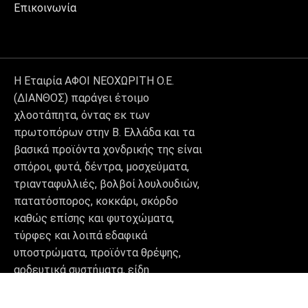
Επικοινωνία
Η Εταιρία ΑΦΟΙ ΝΕΟΧΩΡΙΤΗ Ο.Ε.
(ΔΙΑΝΘΟΣ) παράγει έτοιμο
χλοοτάπητα, όντας εκ των
πρωτοπόρων στην Β. Ελλάδα και τα
βασικά προϊόντα χονδρικής της είναι
σπόροι, φυτά, δέντρα, μοσχεύματα,
τριανταφυλλιές, βολβοί λουλουδιών,
πατατόσπορος, κοκκάρι, σκόρδο
καθώς επίσης και φυτοχώματα,
τύρφες και λοιπά εδαφικά
υποστρώματα, προϊόντα θρέψης,
αρδευτικά συστήματα, είδη
διακόσμησης κήπου (decor) και
βιολογικά σκευάσματα.