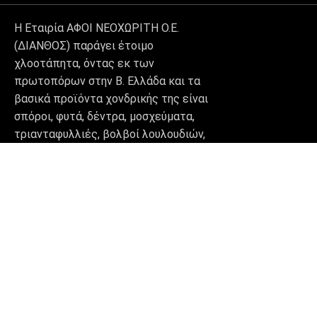
Η Εταιρία ΑΦΟΙ ΝΕΟΧΩΡΙΤΗ Ο.Ε.
(ΔΙΑΝΘΟΣ) παράγει έτοιμο
χλοοτάπητα, όντας εκ των
πρωτοπόρων στην Β. Ελλάδα και τα
βασικά προϊόντα χονδρικής της είναι
σπόροι, φυτά, δέντρα, μοσχεύματα,
τριανταφυλλιές, βολβοί λουλουδιών,
πατατόσπορος, κοκκάρι, σκόρδο
καθώς επίσης και φυτοχώματα,
τύρφες και λοιπά εδαφικά
υποστρώματα, προϊόντα θρέψης,
αρδευτικά συστήματα, είδη
διακόσμησης κήπου (decor) και
βιολογικά σκευάσματα.