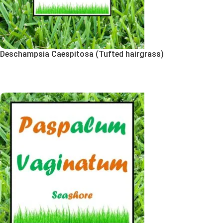
Deschampsia Caespitosa (Tufted hairgrass)
Εκδήλωση Ενδιαφέροντος