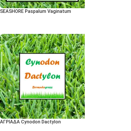
SEASHORE Paspalum Vaginatum
Εκδήλωση Ενδιαφέροντος
ΑΓΡΙΑΔΑ Cynodon Dactylon